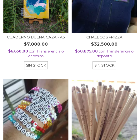
CUADERNO BUENA CAZA - A5
CHALECOS FRIZZA
$7.000,00
$32.500,00
$6.650,00
con
Transferencia o
$30.875,00
con
Transferencia o
depósito
depósito
SIN STOCK
SIN STOCK